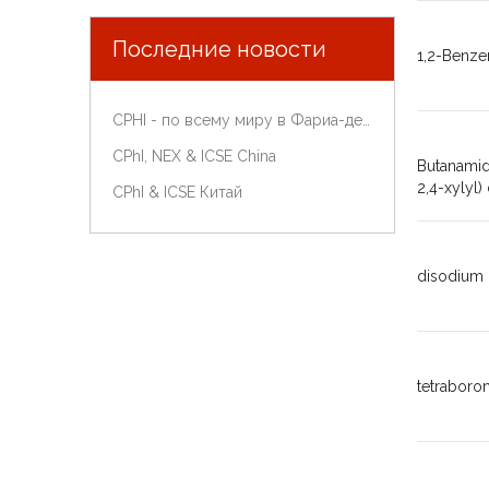
Последние новости
1,2-Benzen
CPHI - по всему миру в Фариа-де-Мадрид, Испания, 9-11 октября 2018 года.
CPhI, NEX & ICSE China
Butanamide
2,4-xylyl) 
CPhI & ICSE Китай
disodium 
tetraboro