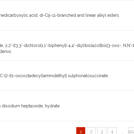
edicarboxylic acid, di-C9-11-branched and linear alkyl esters
, 2,2'-[(3,3'-dichloro[1,1'-biphenyl]-4,4'-diyl)bis(azo)]bis[3-oxo-, N,N'
derivs.
C-[2-[(1-oxooctadecyl)amino]ethyl] sulphonatosuccinate
n disodium heptaoxide, hydrate
1
2
3
4
...
50