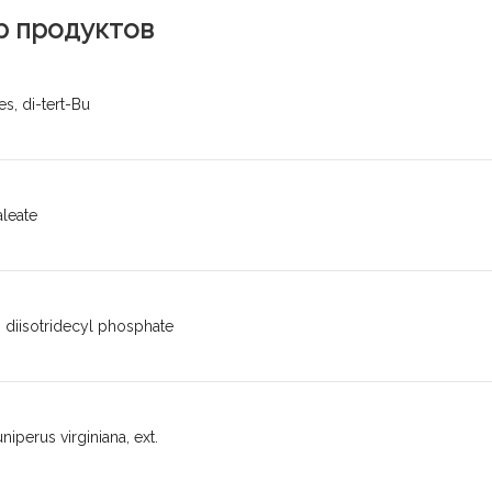
р продуктов
es, di-tert-Bu
aleate
 diisotridecyl phosphate
niperus virginiana, ext.